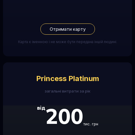
Отримати карту
Карта є іменною і не може бути передана іншій людині.
Princess Platinum
загальні витрати за рік
200
від
тис. грн