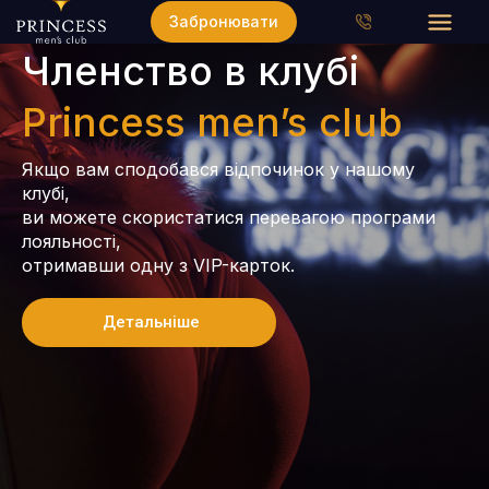
Забронювати
Членство в клубі
Princess men’s club
Якщо вам сподобався відпочинок у нашому
клубі,
ви можете скористатися перевагою програми
лояльності,
отримавши одну з VIP-карток.
Детальніше