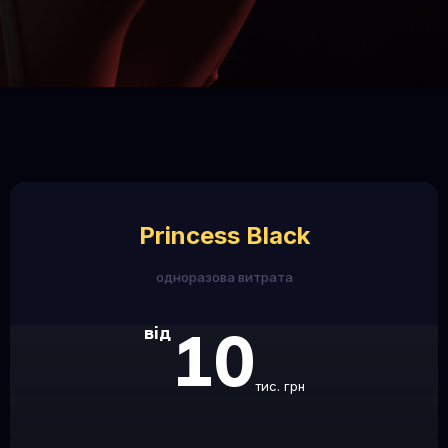
Princess Black
одноразова витрата
10
від
тис. грн