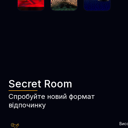
Secret Room
Cпробуйте новий формат
відпочинку
Вис