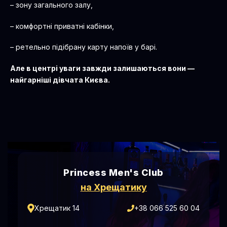
Але в центрі уваги завжди залишаються вони —
найгарніші дівчата Києва.
Princess Men's Club
на Хрещатику
Хрещатик 14
+38 066 525 60 04
Працюємо без вихідних
Пн-Чт: 16.00-22.00
Пт-Сб: 16.00-23.00
Нд: 16.00-22.00