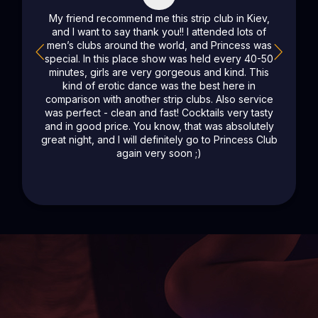
Хочеться сказати, що це не просто стрип, це
щось більше - тут майже повноцінні вистави.
Дівчата - принцеси. Також дуже сподобався
декор в клубі, все гарно оформлено, сюди
хочеться повертатися.
Забронюйте столик
прямо зараз