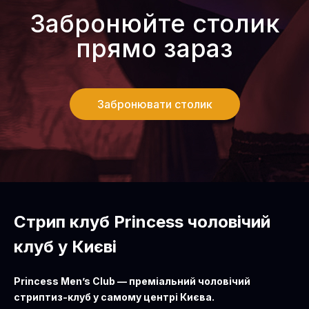
Забронювати столик
Стрип клуб Princess чоловічий
клуб у Києві
Princess Men’s Club — преміальний чоловічий
стриптиз-клуб у самому центрі Києва.
Це джентльменський клуб виключно для чоловіків, які
цінують справжню жіночу красу.
Ми відійшли від усіх стереотипів і створили абсолютно
новий формат — не просто стриптиз, а справжній