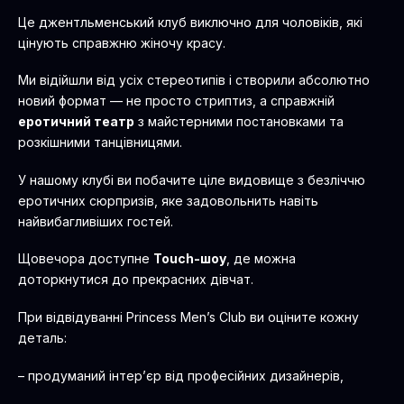
еротичний театр
з майстерними постановками та
розкішними танцівницями.
У нашому клубі ви побачите ціле видовище з безліччю
еротичних сюрпризів, яке задовольнить навіть
найвибагливіших гостей.
Щовечора доступне
Touch-шоу
, де можна
доторкнутися до прекрасних дівчат.
При відвідуванні Princess Men’s Club ви оціните кожну
деталь:
– продуманий інтер’єр від професійних дизайнерів,
– зону загального залу,
– комфортні приватні кабінки,
– ретельно підібрану карту напоїв у барі.