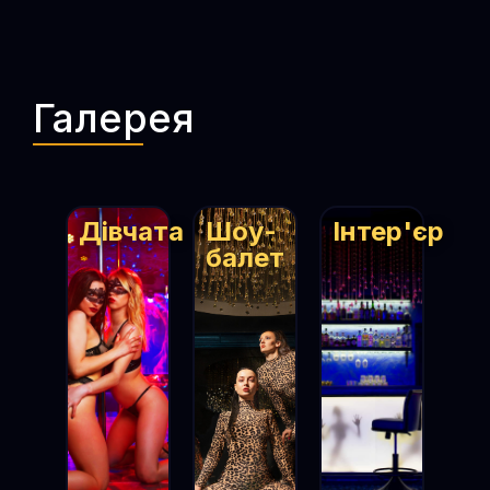
Галерея
Дівчата
Шоу-
Інтер'єр
балет